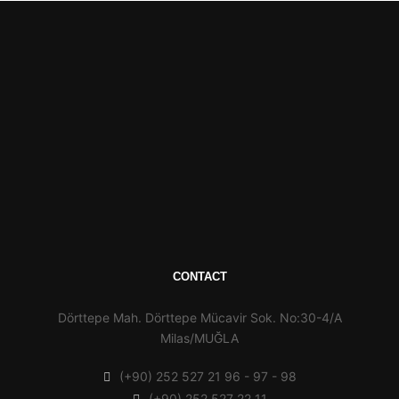
CONTACT
Dörttepe Mah. Dörttepe Mücavir Sok. No:30-4/A
Milas/MUĞLA
(+90) 252 527 21 96 - 97 - 98
(+90) 252 527 22 11